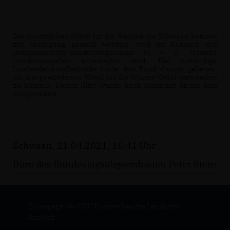
Die zusätzlichen Mittel für die Stadtkirche Schwaan können 
zur Verfügung gestellt werden, weil im Rahmen des 
Denkmalschutz-Sonderprogramms VI – 2. Tranche 
minderausgaben entstanden sind. Die zuständige 
Landesdenkmalbehörde hatte den Bund darum gebeten, 
die frei gewordenen Mittel für die Winzer-Orgel verwenden 
zu können. Dieser Bitte wurde nach Auskunft Steins nun 
entsprochen.
Schwaan, 21.04.2021, 16:41 Uhr
Büro des Bundestagsabgeordneten Peter Stein
Homepage des CDU Kreisverbandes Landkreis
Rostock