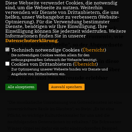
Diese Webseite verwendet Cookies, die notwendig
zum Erhalt der heimischen
sind, um die Webseite zu nutzen. Weiterhin
Kulturlandschaft. "Kirchenorgeln sind
verwenden wir Dienste von Drittanbietern, die uns
helfen, unser Webangebot zu verbessern (Website-
wahre Schätze unserer musikalischen und
Optmierung). Für die Verwendung bestimmter
Dienste, benötigen wir Ihre Einwilligung. Ihre
christlichen Kultur. In der Region Rostock
Einwilligung können Sie jederzeit widerrufen. Weitere
Informationen finden Sie in unserer
stehen so viele dieser alten Instrumente, wie
Datenschutzerklärung
.
kaum an anderer Stelle", so der Abgeordnete
Technisch notwendige Cookies (
Übersicht
)
Peter Stein. In bereits sieben
Die notwendigen Cookies werden allein für den
ordnungsgemäßen Gebrauch der Webseite benötigt.
Orgelfahrradtouren hatte Peter Stein diese
Cookies von Drittanbietern (
Übersicht
)
Schätze gemeinsam mit dem ADFC für über
Zur Optimierung unserer Webseite binden wir Dienste und
Angebote von Drittanbietern ein.
200 Orgel- und Musikfreunde erlebbar
gemacht.
Alle akzeptieren
Auswahl speichern
"Die musikalische Umrahmung von Gottesdiensten ist eine 
unverzichtbare Säule im Glauben“, so Stein: „Es ist eine 
Pflicht, so wichtige Kulturdenkmäler für uns und die 
nachfolgenden Generationen zu erhalten.“ Die Schwaaner 
Winzer-Orgel sei dafür ein sehr eindrucksvolles Beispiel.