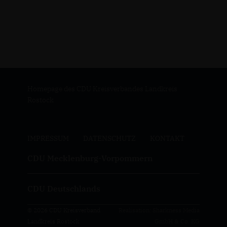
Homepage des CDU Kreisverbandes Landkreis
Rostock
IMPRESSUM
DATENSCHUTZ
KONTAKT
CDU Mecklenburg-Vorpommern
CDU Deutschlands
© 2026 CDU Kreisverband
Realisation: Sharkness Media
Landkreis Rostock
GmbH & Co. KG